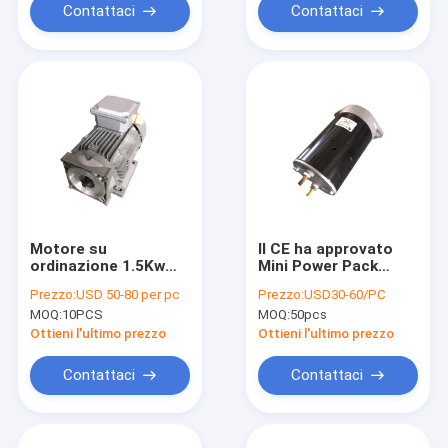
Contattaci
Contattaci
Motore su
Il CE ha approvato
ordinazione 1.5Kw
Mini Power Pack
del blocco
Motor nero, motore
Prezzo:
USD 50-80 per pc
Prezzo:
USD30-60/PC
alimentatore di
elettrico idraulico di
MOQ:
10PCS
MOQ:
50pcs
potenza idraulica di
CC 24v 500w
CA 220V 50Hz con il
Ottieni l'ultimo prezzo
Ottieni l'ultimo prezzo
fan 1450RPM
Contattaci
Contattaci