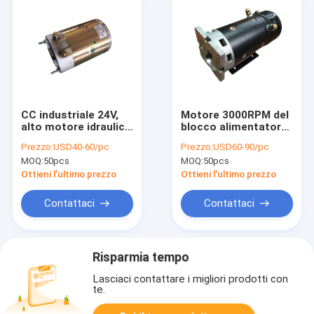
CC industriale 24V,
Motore 3000RPM del
alto motore idraulico
blocco alimentatore
1800RPM del motore
del motore di 4KW
Prezzo:
USD40-60/pc
Prezzo:
USD60-90/pc
del blocco
DC24V per il gruppo
MOQ:
50pcs
MOQ:
50pcs
alimentatore 1.6Kw
idraulico mobile
di RPM
Ottieni l'ultimo prezzo
Ottieni l'ultimo prezzo
Contattaci
Contattaci
Risparmia tempo
Lasciaci contattare i migliori prodotti con
te.