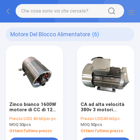
Motore Del Blocco Alimentatore
(6)
Zinco bianco 1600W
CA ad alta velocità
motore di CC di 12
380v 3 motori
volt per le unità del
idraulici
Prezzo:
USD 40-60 per pc
Prezzo:
USD40-60/pc
blocco alimentatore
1400RPM/1500W dei
MOQ:
50pcs
MOQ:
50pcs
di potenza idraulica
motori di fase piccoli
Ottieni l'ultimo prezzo
Ottieni l'ultimo prezzo