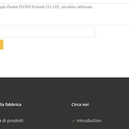
lla fabbrica
Circa noi
a di prodotti
Intruduction