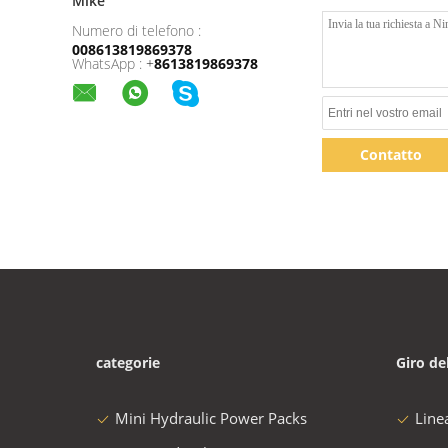
Mike
Numero di telefono :
008613819869378
WhatsApp :
+
8613819869378
Contatto
categorie
Giro de
Mini Hydraulic Power Packs
Line