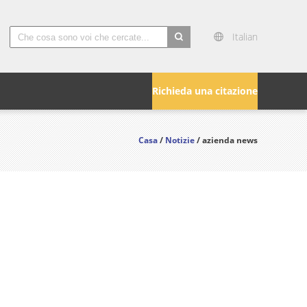
Italian
search
Richieda una citazione
Casa
/
Notizie
/ azienda news