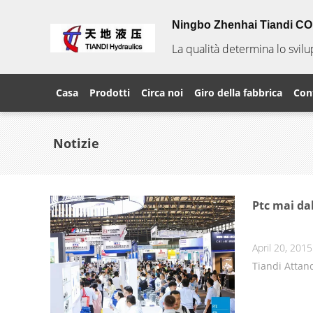
Ningbo Zhenhai Tiandi CO. 
La qualità determina lo svil
Casa
Prodotti
Circa noi
Giro della fabbrica
Cont
Notizie
Ptc mai da
April 20, 2015
Tiandi Attan