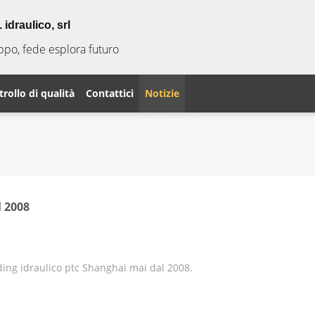
idraulico, srl
uppo, fede esplora futuro
rollo di qualità
Contattici
Notizie
l 2008
ding idraulico ptc Shanghai mai dal 2008.