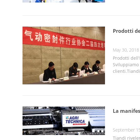
Prodotti de
May 30, 2018
Prodotti dell
Sviluppiamo i
clienti.Tiand
La manifes
September 15
Tiandi rivele