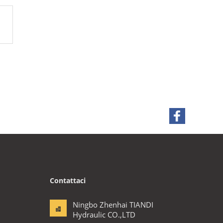
Contattaci
Ningbo Zhenhai TIANDI
Hydraulic CO.,LTD