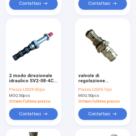
Contattaci
Contattaci
2 modo direzionale
valvole di
idraulico SV2-08-4CO
regolazione
della valvola 4 di
direzionali idrauliche
Prezzo:
USD9-25/pc
Prezzo:
USD5-7/pc
posizione
315Bar, valvola di
MOQ:
50pcs
MOQ:
50pcs
limitazione della
pressione azionata
Ottieni l'ultimo prezzo
Ottieni l'ultimo prezzo
diretta
Contattaci
Contattaci