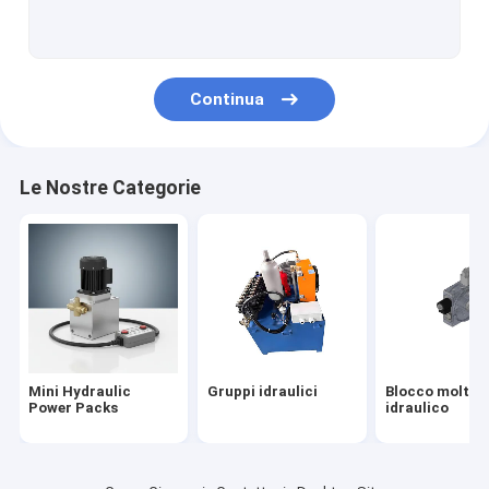
Valvole idrauliche della cartuccia
elettrovalvola a solenoide idraulica
Continua
valvola di controllo idraulica
Valvole di regolazione direzionali idrauliche
Le Nostre Categorie
Serbatoi dell'olio idraulico
Serbatoi idraulici di plastica
Motore del blocco alimentatore
Pompe idrauliche
Mini Hydraulic
Gruppi idraulici
Blocco moltepl
Cilindri idraulici a semplice effetto
Power Packs
idraulico
doppio cilindro idraulico sostituto