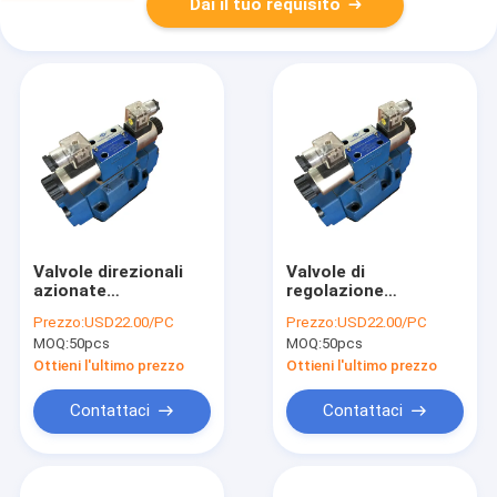
Dai il tuo requisito
Valvole direzionali
Valvole di
azionate
regolazione
elettroidrauliche
direzionali idrauliche
Prezzo:
USD22.00/PC
Prezzo:
USD22.00/PC
4WEH16J di serie di
di serie di WEH
MOQ:
50pcs
MOQ:
50pcs
WEH per il gruppo
elettro 4WEH16J per
idraulico di industria
l'unità motrice
Ottieni l'ultimo prezzo
Ottieni l'ultimo prezzo
Contattaci
Contattaci