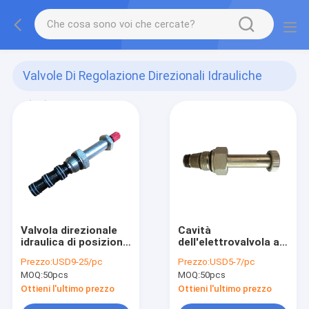
Valvole Di Regolazione Direzionali Idrauliche
(11)
Valvola direzionale
Cavità
idraulica di posizione
dell'elettrovalvola a
SV2-08-4CO di modo
solenoide della
Prezzo:
USD9-25/pc
Prezzo:
USD5-7/pc
2 delle valvole di
cartuccia di Mini
MOQ:
50pcs
MOQ:
50pcs
regolazione 4
Hydraulic Power Pack
VEDT-NC-15-34UNF 8
Ottieni l'ultimo prezzo
Ottieni l'ultimo prezzo