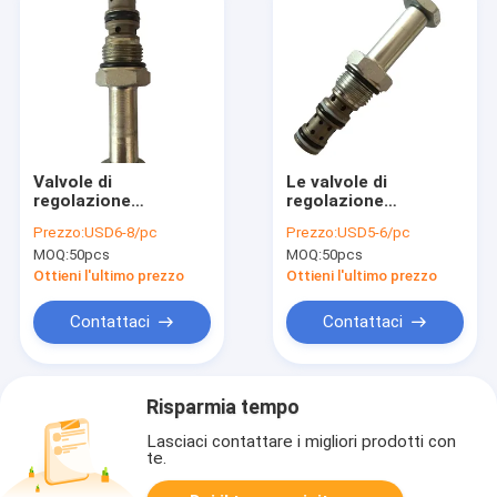
Valvole di
Le valvole di
regolazione
regolazione
direzionali idrauliche
direzionali idrauliche
Prezzo:
USD6-8/pc
Prezzo:
USD5-6/pc
industriali dell'unità
durevoli/avvolgono la
MOQ:
50pcs
MOQ:
50pcs
motrice 250Bar con
valvola per i gruppi
CE
idraulici
Ottieni l'ultimo prezzo
Ottieni l'ultimo prezzo
Contattaci
Contattaci
Risparmia tempo
Lasciaci contattare i migliori prodotti con
te.