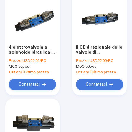
4 elettrovalvola a
Il CE direzionale delle
solenoide idraulica di
valvole di
controllo direzionale
regolazione del
Prezzo:
USD22.00/PC
Prezzo:
USD22.00/PC
di posizione di modo
solenoide idraulico
MOQ:
50pcs
MOQ:
50pcs
3 CETOP 03
proporzionale di
DC24V ha approvato
Ottieni l'ultimo prezzo
Ottieni l'ultimo prezzo
Contattaci
Contattaci
Casa
Prodotti
Circa noi