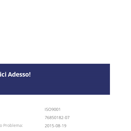
ci Adesso!
ISO9001
76850182-07
co Problema:
2015-08-19