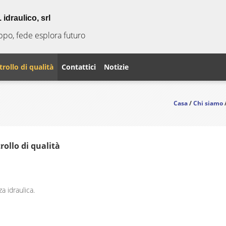
idraulico, srl
uppo, fede esplora futuro
rollo di qualità
Contattici
Notizie
Casa
/
Chi siamo
ollo di qualità
a idraulica.