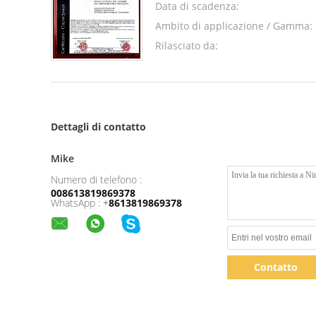
Data di scadenza:
Ambito di applicazione / Gamma:
Rilasciato da:
Dettagli di contatto
Mike
Numero di telefono :
008613819869378
WhatsApp :
+
8613819869378
Contatto