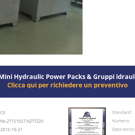
Mini Hydraulic Power Packs & Gruppi idrauli
Clicca qui per richiedere un preventivo
Standard:
CE
Numero:
No.2T151027.NZTTZ20
Data tecni
2015-10-21