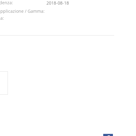
adenza:
2018-08-18
applicazione / Gamma:
da: