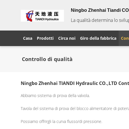
Ningbo Zhenhai Tiandi CO. 
La qualità determina lo svil
Casa
Prodotti
Circa noi
Giro della fabbrica
Cont
Controllo di qualità
Ningbo Zhenhai TIANDI Hydraulic CO.,LTD Contr
Abbiamo sistema di prova della valvola.
Tavola del sistema di prova del blocco alimentatore di potenz
Possiamo offrirgli la curva flusso/di pressione.