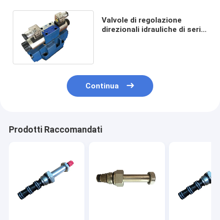
Valvole di regolazione
direzionali idrauliche di serie
di WEH elettro 4WEH16J per
l'unità motrice
Continua
Prodotti Raccomandati