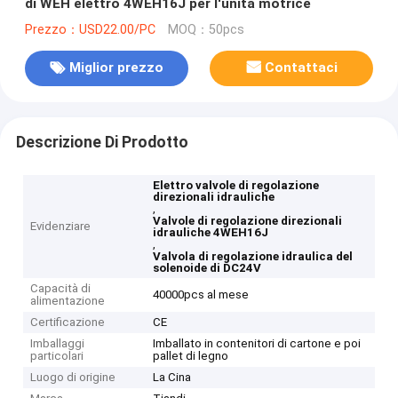
di WEH elettro 4WEH16J per l'unità motrice
Prezzo：USD22.00/PC
MOQ：50pcs
Miglior prezzo
Contattaci
Descrizione Di Prodotto
Elettro valvole di regolazione
direzionali idrauliche
,
Valvole di regolazione direzionali
Evidenziare
idrauliche 4WEH16J
,
Valvola di regolazione idraulica del
solenoide di DC24V
Capacità di
40000pcs al mese
alimentazione
Certificazione
CE
Imballaggi
Imballato in contenitori di cartone e poi
particolari
pallet di legno
Luogo di origine
La Cina