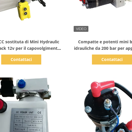
Mostra dettagli
Mostra dettagli
C sostituta di Mini Hydraulic
Compatte e potenti mini b
ck 12v per il capovolgimento
idrauliche da 200 bar per app
del rimorchio
impegnative
Contattaci
Contattaci