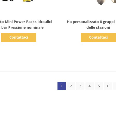
Mostra dettagli
Mostra dettagli
o Mini Power Packs idraulici
Ha personalizzato 8 gruppi i
 bar Pressione nominale
delle stazioni
Contattaci
Contattaci
1
2
3
4
5
6