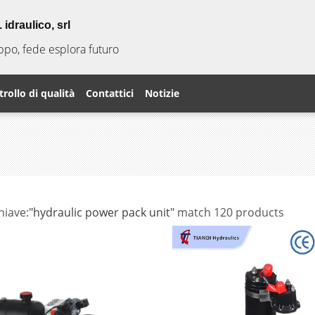
idraulico, srl
uppo, fede esplora futuro
rollo di qualità
Contattici
Notizie
hiave:
"hydraulic power pack unit"
match 120 products