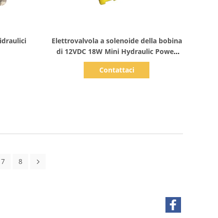
Mostra dettagli
draulici
Elettrovalvola a solenoide della bobina
di 12VDC 18W Mini Hydraulic Power
Unit Pack 2 bottoni
Contattaci
7
8