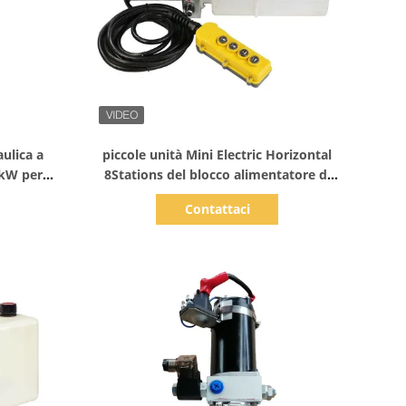
Mostra dettagli
aulica a
piccole unità Mini Electric Horizontal
 kW per
8Stations del blocco alimentatore di
potenza idraulica 24V
Contattaci