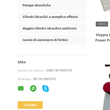
Pompe idrauliche
Cilindri idraulici a semplice effetto
doppio cilindro idraulico sostituto
Doppia C
tavola di ascensore di forbici
Power Pa
Mike
Numero di telefono :
008613819869378
WhatsApp :
8613819869378