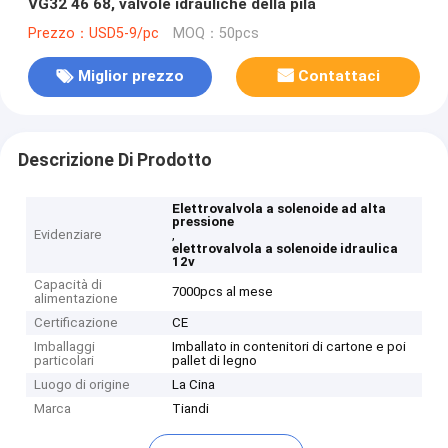
VG32 46 68, valvole idrauliche della pila
Prezzo：USD5-9/pc
MOQ：50pcs
Miglior prezzo
Contattaci
Descrizione Di Prodotto
Elettrovalvola a solenoide ad alta
pressione
Evidenziare
,
elettrovalvola a solenoide idraulica
12v
Capacità di
7000pcs al mese
alimentazione
Certificazione
CE
Imballaggi
Imballato in contenitori di cartone e poi
particolari
pallet di legno
Luogo di origine
La Cina
Marca
Tiandi