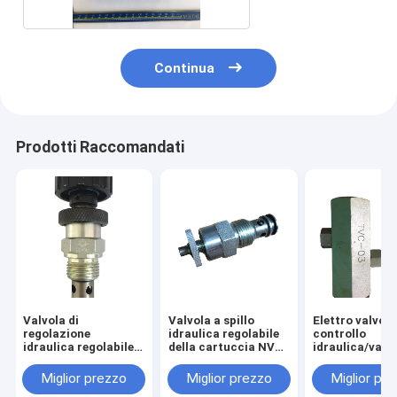
Continua
Prodotti Raccomandati
Valvola di
Valvola a spillo
Elettro valvola
regolazione
idraulica regolabile
controllo
idraulica regolabile
della cartuccia NV2-
idraulica/valv
di alluminio con il
12 per il gruppo
idraulica del
controllo di flusso
idraulico di industria
controllo della
Miglior prezzo
Miglior prezzo
Miglior pr
inverso
pressione